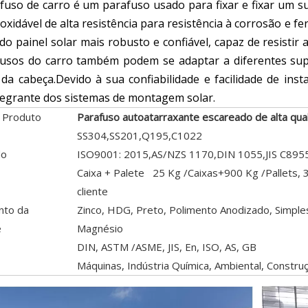
uso de carro é um parafuso usado para fixar e fixar um sup
noxidável de alta resistência para resistência à corrosão e 
do painel solar mais robusto e confiável, capaz de resistir
usos do carro também podem se adaptar a diferentes supo
da cabeça.Devido à sua confiabilidade e facilidade de ins
tegrante dos sistemas de montagem solar.
 Produto
Parafuso autoatarraxante escareado de alta qu
SS304,SS201,Q195,C1022
do
ISO9001: 2015,AS/NZS 1170,DIN 1055,JIS C895
Caixa + Palete 25 Kg /Caixas+900 Kg /Pallets, 3
cliente
nto da
Zinco, HDG, Preto, Polimento Anodizado, Simples
e
Magnésio
DIN, ASTM /ASME, JIS, En, ISO, AS, GB
Máquinas, Indústria Química, Ambiental, Construç