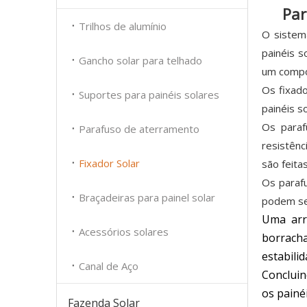
Par
Trilhos de alumínio
O sistema
painéis s
Gancho solar para telhado
um compon
Os fixad
Suportes para painéis solares
painéis s
Os paraf
Parafuso de aterramento
resistênc
Fixador Solar
são feitas
Os parafu
Braçadeiras para painel solar
podem ser
Uma arr
Acessórios solares
borrach
estabilid
Canal de Aço
Concluin
os painé
Fazenda Solar