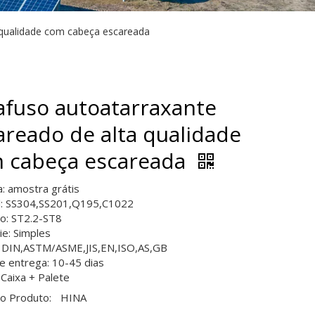
 qualidade com cabeça escareada
afuso autoatarraxante
areado de alta qualidade
 cabeça escareada
: amostra grátis
l: SS304,SS201,Q195,C1022
o: ST2.2-ST8
ie: Simples
 DIN,ASTM/ASME,JIS,EN,ISO,AS,GB
e entrega: 10-45 dias
 Caixa + Palete
o Produto:
HINA