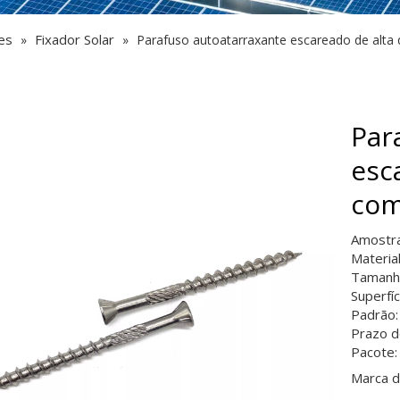
es
Fixador Solar
»
»
Parafuso autoatarraxante escareado de alta
Par
esc
com
Amostra
Materia
Tamanh
Superfíc
Padrão:
Prazo d
Pacote:
Marca d