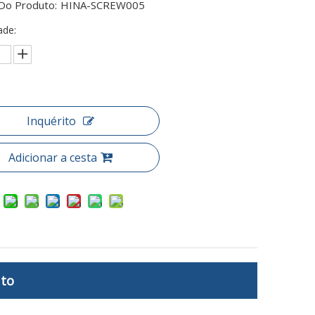
Do Produto:
HINA-SCREW005
ade:
Inquérito
Adicionar a cesta
uto