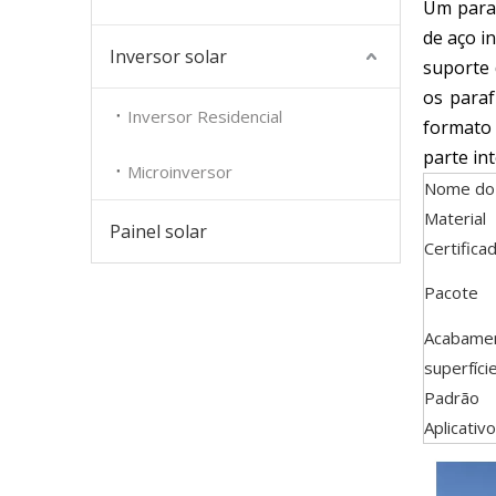
Um paraf
de aço i
Inversor solar
suporte 
os paraf
Inversor Residencial
formato 
parte in
Microinversor
Nome do
Material
Painel solar
Certifica
Pacote
Acabame
superfíci
Padrão
Aplicativo