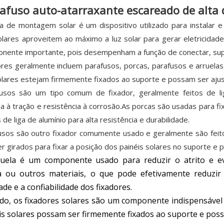
afuso auto-atarraxante escareado de alta
 de montagem solar é um dispositivo utilizado para instalar e
olares aproveitem ao máximo a luz solar para gerar eletricida
ente importante, pois desempenham a função de conectar, suport
ores geralmente incluem parafusos, porcas, parafusos e arruel
olares estejam firmemente fixados ao suporte e possam ser aju
usos são um tipo comum de fixador, geralmente feitos de liga
ia à tração e resistência à corrosão.As porcas são usadas para
 de liga de alumínio para alta resistência e durabilidade.
sos são outro fixador comumente usado e geralmente são feitos
 girados para fixar a posição dos painéis solares no suporte e 
uela é um componente usado para reduzir o atrito e ev
a ou outros materiais, o que pode efetivamente reduzir
ade e a confiabilidade dos fixadores.
do, os fixadores solares são um componente indispensável
is solares possam ser firmemente fixados ao suporte e pos