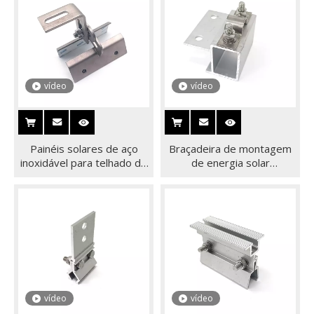
vídeo
vídeo
Painéis solares de aço
Braçadeira de montagem
inoxidável para telhado de
de energia solar
painel solar Kilp Lok Clamp
fotovoltaica de alumínio de
fábrica na China Braçadeira
de extremidade OEM
vídeo
vídeo