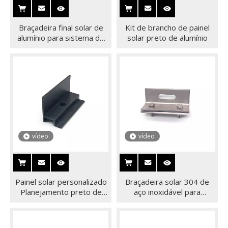
Braçadeira final solar de
Kit de brancho de painel
alumínio para sistema de
solar preto de alumínio
montagem de painel solar
no telhado
vídeo
vídeo
Painel solar personalizado
Braçadeira solar 304 de
Planejamento preto de
aço inoxidável para
alumínio Grampo final para
sistema de montagem
o sistema de montagem
solar
solar