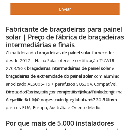
Enviar
Fabricante de braçadeiras para painel
solar | Preço de fábrica de braçadeiras
intermediárias e finais
China liderando
braçadeiras de painel solar
fornecedor
desde 2017 – Haina Solar oferece certificação TUV/UL
2703/SGS
braçadeiras intermediárias de painel solar
e
braçadeiras de extremidade do painel solar
com alumínio
anodizado AL6005-T5 + parafusos SUS304. Compatível
com todos os painéis convencionais (Jinko, Trina, Longi,
Direto da fábrica, preços competitivos, quantidade mínima
Canadian Solar) e espessura de estrutura de 30-50 mm.
de pedido: 1.000 peças, entrega global em 7 a 15 dias
para os EUA, Europa, Austrália e Oriente Médio.
Por que mais de 5.000 instaladores