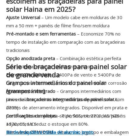
escolhem as braçadeiras para painel
solar Haina em 2025?
Ajuste Universal
– Um modelo cabe em molduras de 30
mm a 50 mm + painéis de filme fino/sem moldura
Pré-montado e sem ferramentas
– Economize 70% no
tempo de instalação em comparação com as braçadeiras
tradicionais
Opção anodizada preta
– Combinação estética perfeita
Série de braçadeiras para painel solar
para sistemas solares totalmente pretos
de grande venda
Extrema Durabilidade
– 2400Pa de vento e 5400Pa de
Grampos intermediários do painel solar
carga de neve testada, mais de 25 anos livre de corrosão
(grampos inter)
Aterramento Integrado
– Grampos intermediários com
pinos de aterramento integrados (compatível com UL
Universal
braçadeiras intermediárias de painel solar
com
2703)
dentes de aterramento integrados. Disponível em prata e
Certificações completas
preto anodizado. Adapta-se perfeitamente a dois painéis
– TUV, SGS, UL 2703, AS/NZS
1170, CE, MCS
adjacentes e reduz o estoque em 80%.
Bem-vindo OEM/ODM
Kit de braçadeira média de alumínio preto
– Altura, cor, logotipo e embalagem