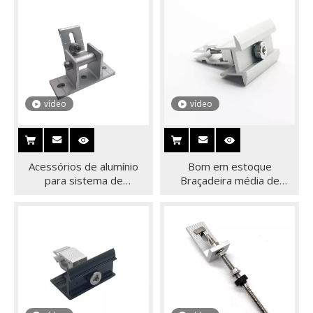
meados de
vídeo
vídeo
Acessórios de alumínio
Bom em estoque
para sistema de
Braçadeira média de
montagem solar Base de
alumínio para montagem
kit de braçadeira solar
em telhado solar