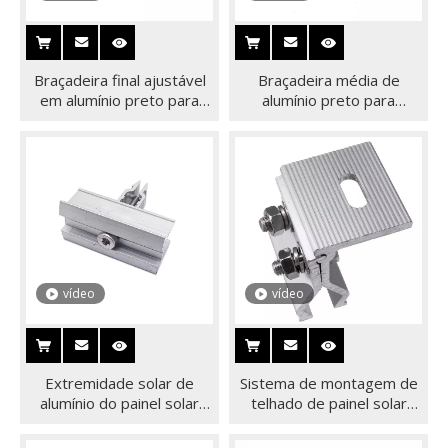
Braçadeira final ajustável
Braçadeira média de
em alumínio preto para
alumínio preto para
painéis solares
sistema de montagem em
telhado solar Produto
relacionado a energia solar
vídeo
vídeo
Extremidade solar de
Sistema de montagem de
alumínio do painel solar
telhado de painel solar
dos acessórios do sistema
Braçadeira solar de
de montagem e braçadeira
alumínio