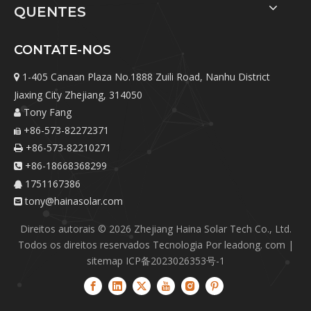
QUENTES
CONTATE-NOS
1-405 Canaan Plaza No.1888 Zuili Road, Nanhu District

Jiaxing City Zhejiang, 314050
Tony Fang

+86-573-82272371

+86-573-82210271

+86-18668368299

1751167386

tony@hainasolar.com

Direitos autorais ©
2026
Zhejiang Haina Solar Tech Co., Ltd.
Todos os direitos reservados Tecnologia Por
leadong. com
|
sitemap
ICP备2023026353号-1