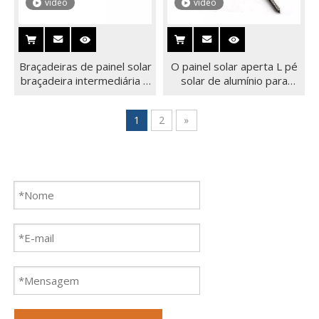
vídeo
vídeo
Braçadeiras de painel solar
O painel solar aperta L pé
braçadeira intermediária e
solar de alumínio para
braçadeira final para
montagem solar
painéis solares
1
2
»