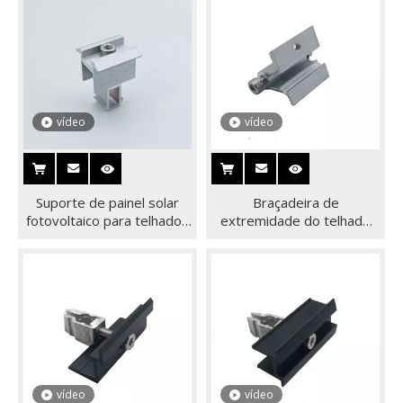
quente ajustável
vídeo
vídeo
Suporte de painel solar
Braçadeira de
fotovoltaico para telhados
extremidade do telhado
de alumínio que monta a
do suporte do sistema de
braçadeira MEADOS DE PV
montagem de painel solar
fotovoltaico de alumínio
vídeo
vídeo