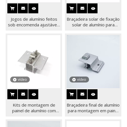
Jogos de alumínio feitos
Braçadeira solar de fixação
sob encomenda ajustáveis
solar de alumínio para
​​da braçadeira de Kliplok do
sistema de montagem de
sistema solar da
telhado de metal
montagem do telhado
vídeo
vídeo
Kits de montagem de
Braçadeira final de alumínio
painel de alumínio com
para montagem em painel
braçadeira de sistema de
solar para instalação de
energia solar de venda
painel fotovoltaico