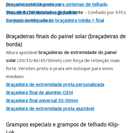
personalizados disponíveis
Braçadeira média preta para sistemas de telhado
Mais de 8 GW instalados globalmente
Braçadeira média prateada padrão
– Confiado por EPCs
em mais de 85 países
Conjunto combinado de braçadeira média + final
Braçadeiras finais do painel solar (braçadeiras de
borda)
Altura ajustável
braçadeiras de extremidade do painel
solar
(30/35/40/45/50mm) com força de retenção mais
forte. Versões preto e prata em estoque para envio
imediato.
Braçadeira de extremidade preta personalizada
Braçadeira final de alumínio OEM
Braçadeira final universal 30-50mm
Braçadeira de extremidade preta ajustável
Grampos especiais e grampos de telhado Klip-
Lok