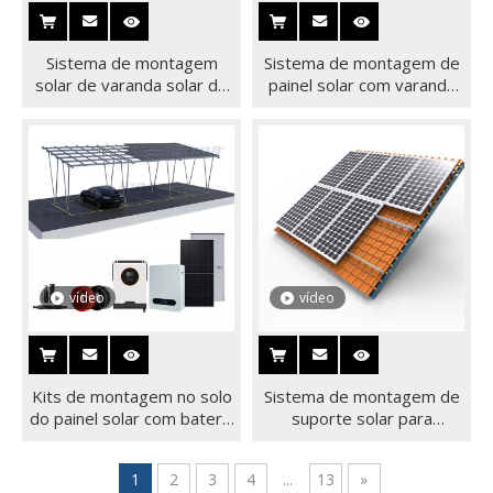
Sistema de montagem
Sistema de montagem de
solar de varanda solar de
painel solar com varanda
4 painéis para instalação
de dois painéis solares
em varanda / parede e
para telhado plano ou
solo
parede
vídeo
vídeo
Kits de montagem no solo
Sistema de montagem de
do painel solar com bateria
suporte solar para
do módulo PV para
montagens de painel solar
estrutura solar de
em telhado de telha
1
2
3
4
...
13
»
estacionamento de carro