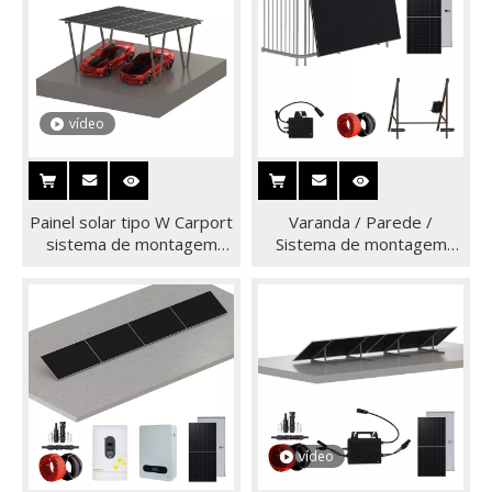
vídeo
Painel solar tipo W Carport
Varanda / Parede /
sistema de montagem
Sistema de montagem
solar com quatro colunas
solar gordo Sistema solar
de varanda de painel único
Sistema solar na rede para
casa
vídeo