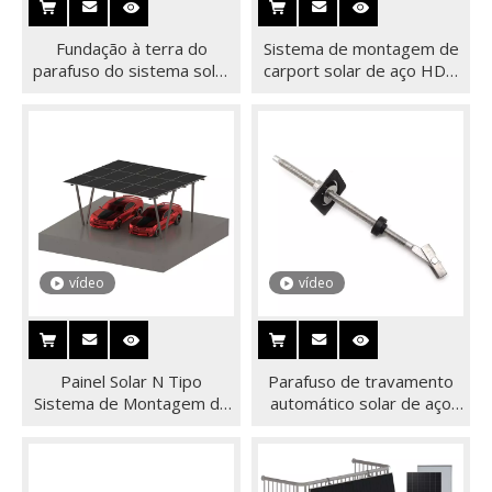
Fundação à terra do
Sistema de montagem de
parafuso do sistema solar
carport solar de aço HDG
da estrutura do picovolt da
de coluna única de painel
montagem à terra do
solar
painel solar dobro de Polo
vídeo
vídeo
Painel Solar N Tipo
Parafuso de travamento
Sistema de Montagem de
automático solar de aço
Carport Solar de Três
inoxidável, parafuso de
Colunas
alternância, âncora para
sistemas de montagem de
telhado da Coréia