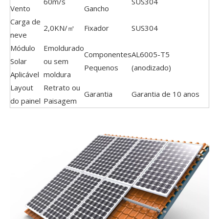
60m/s
SUS304
Vento
Gancho
Carga de
2,0KN/㎡
Fixador
SUS304
neve
Módulo
Emoldurado
Componentes
AL6005-T5
Solar
ou sem
Pequenos
(anodizado)
Aplicável
moldura
Layout
Retrato ou
Garantia
Garantia de 10 anos
do painel
Paisagem