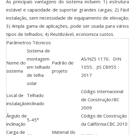
As principais vantagens do sistema incluem: 1) estrutura
estável e capacidade de suportar grandes cargas; 2) Fácil
instalação, sem necessidade de equipamento de elevação;
3) Ampla gama de aplicações, pode ser usada para vários
tipos de telhados; 4) Reutilizável, economiza custos.
Parâmetros Técnicos
Sistema de
montagem
AS/NZS 1170、DIN
Nome do
Padrão de
em telhado
1055、JIS C8955：
sistema
projeto
de telha
2017
solar
Código Internacional
Local de
Telhado
de Construção:IBC
instalação
inclinado
2009
Ângulo de
Código de Construção
5-45°
inclinação
da Califórnia:CBC 2010
Carga de
Material do