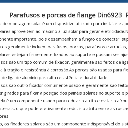
Parafusos e porcas de flange Din6923 
 de montagem solar é um dispositivo utilizado para instalar e ap
olares aproveitem ao máximo a luz solar para gerar eletricidad
ente importante, pois desempenham a função de conectar, suport
res geralmente incluem parafusos, porcas, parafusos e arruela
olares estejam firmemente fixados ao suporte e possam ser aju
sos são um tipo comum de fixador, geralmente são feitos de liga d
ia à tração e resistência à corrosão.As porcas são usadas para 
 de liga de alumínio para alta resistência e durabilidade.
sos são outro fixador comumente usado e geralmente são feitos 
 girados para fixar a posição dos painéis solares no suporte e 
la é um componente usado para reduzir o atrito e evitar o afro
teriais, o que pode efetivamente reduzir o atrito entre as roscas
ores.
o, os fixadores solares são um componente indispensável do sis