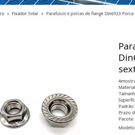
es
Fixador Solar
»
»
Parafusos e porcas de flange Din6923 Porca 
Par
Din
sex
Amostra
Materia
Tamanh
Superfíc
Padrão:
Prazo d
Pacote:
Modelo: