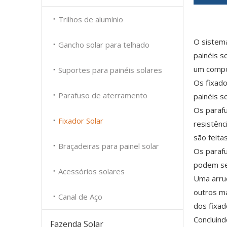
Trilhos de alumínio
O sistema
Gancho solar para telhado
painéis s
um compon
Suportes para painéis solares
Os fixado
Parafuso de aterramento
painéis s
Os parafu
Fixador Solar
resistênc
são feitas
Braçadeiras para painel solar
Os parafu
podem ser
Acessórios solares
Uma arrue
outros ma
Canal de Aço
dos fixad
Concluind
Fazenda Solar