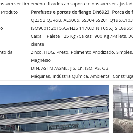
possam ser firmemente fixados ao suporte e possam ser ajustad
 Produto
Parafusos e porcas de flange Din6923 Porca de 
Q235B,Q345B, AL6005, SS304,SS201,Q195,C10
do
ISO9001: 2015,AS/NZS 1170,DIN 1055,JIS C8955
Caixa + Palete 25 Kg /Caixas+900 Kg /Pallets, 36
cliente
nto da
Zinco, HDG, Preto, Polimento Anodizado, Simples,
e
Magnésio
DIN, ASTM /ASME, JIS, En, ISO, AS, GB
Máquinas, Indústria Química, Ambiental, Construçã