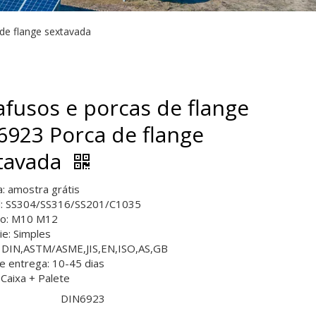
de flange sextavada
afusos e porcas de flange
6923 Porca de flange
tavada
: amostra grátis
l: SS304/SS316/SS201/C1035
o: M10 M12
ie: Simples
 DIN,ASTM/ASME,JIS,EN,ISO,AS,GB
e entrega: 10-45 dias
 Caixa + Palete
DIN6923